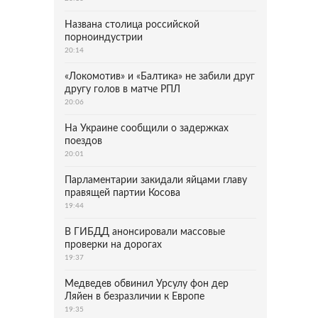
Названа столица российской
порноиндустрии
20:14
«Локомотив» и «Балтика» не забили друг
другу голов в матче РПЛ
20:06
На Украине сообщили о задержках
поездов
20:01
Парламентарии закидали яйцами главу
правящей партии Косова
19:44
В ГИБДД анонсировали массовые
проверки на дорогах
19:37
Медведев обвинил Урсулу фон дер
Ляйен в безразличии к Европе
19:35