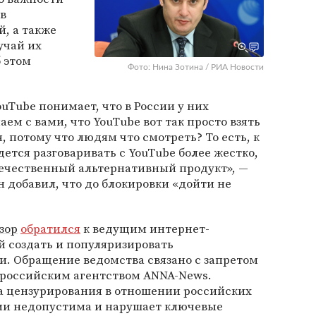
в
, а также
учай их
 этом
Фото: Нина Зотина / РИА Новости
ouTube понимает, что в России у них
м с вами, что YouTube вот так просто взять
я, потому что людям что смотреть? То есть, к
ется разговаривать с YouTube более жестко,
течественный альтернативный продукт», —
н добавил, что до блокировки «дойти не
зор
обратился
к ведущим интернет-
 создать и популяризировать
и. Обращение ведомства связано с запретом
 российским агентством ANNA-News.
 цензурирования в отношении российских
ии недопустима и нарушает ключевые