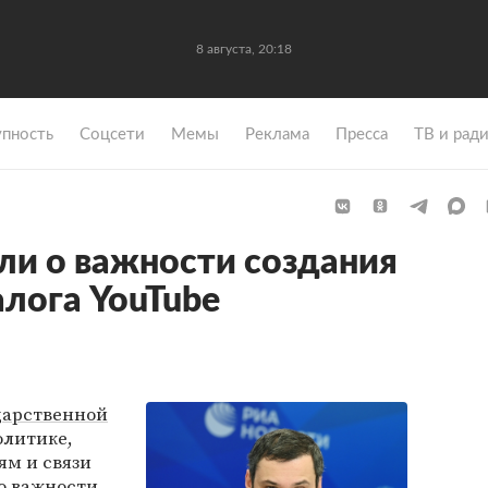
8 августа, 20:18
упность
Coцсети
Мемы
Реклама
Пресса
ТВ и рад
или о важности создания
алога YouTube
дарственной
литике,
м и связи
о важности