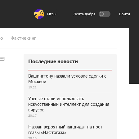
Игры
Лента добра
Войти
ио
Фактчекинг
Последние новости
Вашингтону назвали условие сделки с
Москвой
19:22
Ученые стали использовать
искусственный интеллект для создания
вирусов
20:17
Назван вероятный кандидат на пост
главы «Нафтогаза»
20:16