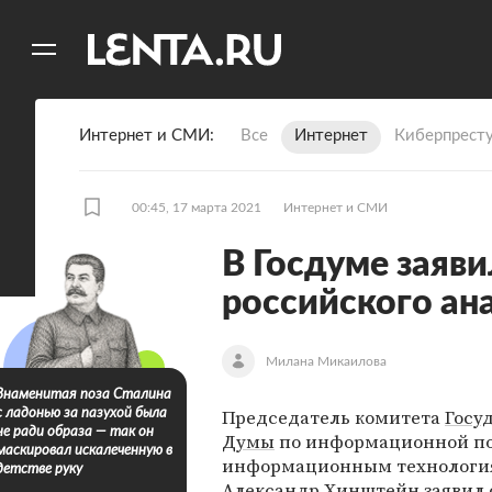
11
A
Интернет и СМИ
Все
Интернет
Киберпрест
00:45, 17 марта 2021
Интернет и СМИ
В Госдуме заяв
российского ан
Милана Микаилова
Знаменитая поза Сталина
Председатель комитета
Госу
с ладонью за пазухой была
не ради образа — так он
Думы
по информационной по
маскировал искалеченную в
информационным технология
детстве руку
Александр Хинштейн
заявил 