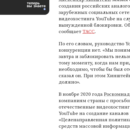
создания российских аналого
зарубежных социальных сетей
видеохостинга YouTube на сл
вынужденной блокировки. Об
сообщает
ТАСС
.
По его словам, руководство Y
конкуренции нет. «Мы понимае
завтра и заблокировать нельз
тому моменту, когда нам прид
необходимо, чтобы бы был о
сказал он. При этом Хинштей
должно».
В ноябре 2020 года
Роскомнад
компаниям страны с просьбой
отечественные видеохостинг
YouTube на создание каналов
«Целенаправленная политика
средств массовой информац