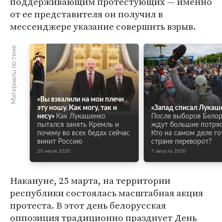
поддерживающим протестующих — именно
от ее представителя он получил в
мессенджере указание совершить взрыв.
Материалы по теме
«Вы взвалили на мои плечи
эту ношу. Как могу, так и
«Запад списал Лукаш
несу»
Как Лукашенко
После выборов Бело
пытался занять Кремль и
ждут большие потряс
почему во всех бедах сейчас
Кто на самом деле го
винит Россию
стране переворот?
20 июля 2020
7 августа 2020
Накануне, 25 марта, на территории
республики состоялась масштабная акция
протеста. В этот день белорусская
оппозиция традиционно празднует День