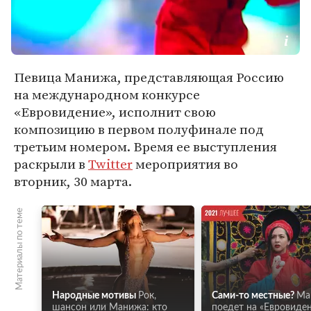
Певица Манижа, представляющая Россию
на международном конкурсе
«Евровидение», исполнит свою
композицию в первом полуфинале под
третьим номером. Время ее выступления
раскрыли в
Twitter
мероприятия во
вторник, 30 марта.
Материалы по теме
Народные мотивы
Рок,
Сами-то местные?
Ма
шансон или Манижа: кто
поедет на «Евровиден