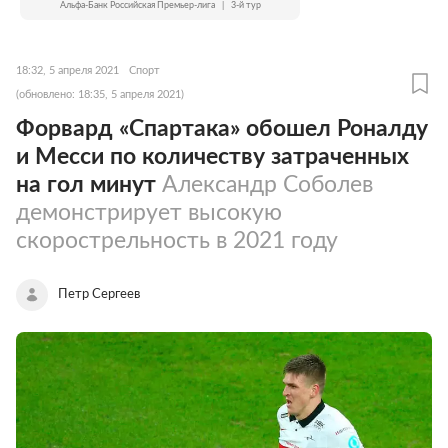
Альфа-Банк Российская Премьер-лига
|
3-й тур
18:32, 5 апреля 2021
Спорт
(обновлено: 18:35, 5 апреля 2021)
Форвард «Спартака» обошел Роналду
и Месси по количеству затраченных
на гол минут
Александр Соболев
демонстрирует высокую
скорострельность в 2021 году
Петр Сергеев