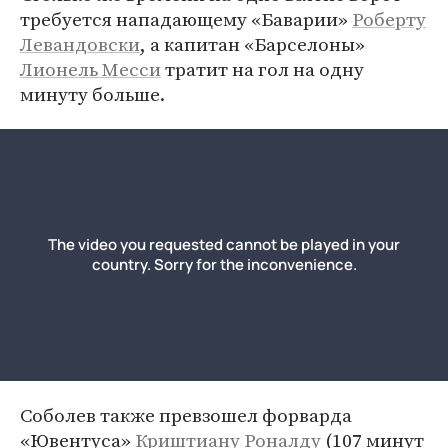
требуется нападающему «Баварии»
Роберту
Левандовски
, а капитан «Барселоны»
Лионель Месси
тратит на гол на одну
минуту больше.
Соболев также превзошел форварда
«Ювентуса»
Криштиану Роналду
(107 минут