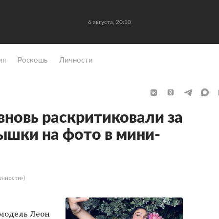
6 августа, 20:10
ия
Роскошь
Личности
новь раскритиковали за
шки на фото в мини-
енности»)
модель Леон