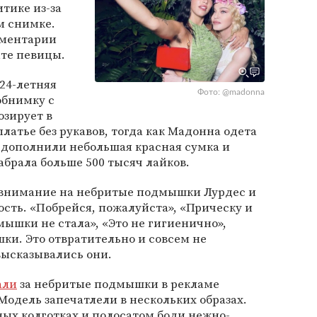
тике из-за
м снимке.
мментарии
нте певицы.
24-летняя
Фото: @madonna
обнимку с
озирует в
атье без рукавов, тогда как Мадонна одета
и дополнили небольшая красная сумка и
абрала больше 500 тысяч лайков.
 внимание на небритые подмышки Лурдес и
сть. «Побрейся, пожалуйста», «Прическу и
мышки не стала», «Это не гигиенично»,
ки. Это отвратительно и совсем не
высказывались они.
али
за небритые подмышки в рекламе
Модель запечатлели в нескольких образах.
ных колготках и полосатом боди нежно-