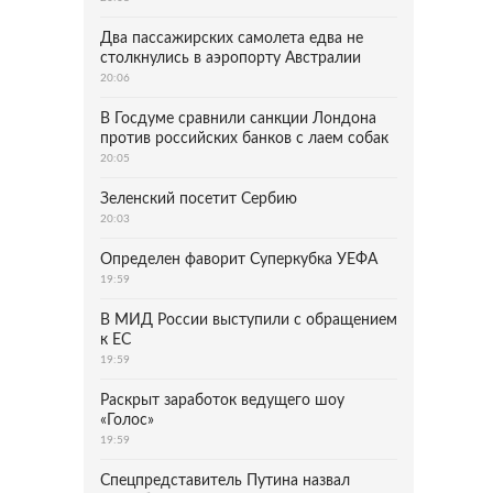
Два пассажирских самолета едва не
столкнулись в аэропорту Австралии
20:06
В Госдуме сравнили санкции Лондона
против российских банков с лаем собак
20:05
Зеленский посетит Сербию
20:03
Определен фаворит Суперкубка УЕФА
19:59
В МИД России выступили с обращением
к ЕС
19:59
Раскрыт заработок ведущего шоу
«Голос»
19:59
Спецпредставитель Путина назвал