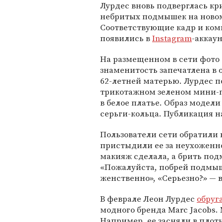
Лурдес вновь подверглась кри
небритых подмышек на ново
Соответствующие кадр и ко
появились в
Instagram
-аккау
На размещенном в сети фото 
знаменитость запечатлена в 
62-летней матерью. Лурдес п
трикотажном зеленом мини-пл
в белое платье. Образ модел
серьги-кольца. Публикация н
Пользователи сети обратили
пристыдили ее за неухоженно
макияж сделала, а брить под
«Пожалуйста, побрей подмыш
женственно», «Серьезно?» — 
В феврале Леон Лурдес
обруг
модного бренда Marc Jacobs. 
Например, ее засняли в плот