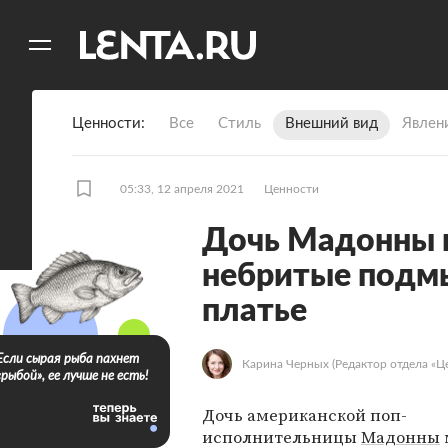
11
A
Ценности
Все
Стиль
Внешний вид
Явлен
05:33, 12 апреля 2021
Ценности
Дочь Мадонны в
небритые подмы
платье
Если сырая рыба пахнет
Карина Черных
(Редактор отдела «Ц
«рыбой», ее лучше не есть!
Дочь американской поп-
исполнительницы
Мадонны