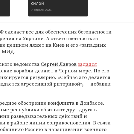
силой
7 апреля 2021
РФ сделает все для обеспечения безопасности
рения на Украине. А ответственность за
е целиком ляжет на Киев и его «западных
ы МИД.
ского ведомства
Сергей Лавров
задался
нские корабли делают в Черном море. По его
иксируется регулярно. «Сейчас это делается
ждается агрессивной риторикой», — добавил
редное обострение конфликта в Донбассе.
ные республики обвиняют друг друга в
ении разведывательных действий и
и в районе линии соприкосновения. В связи
обвинило Россию в наращивании военного