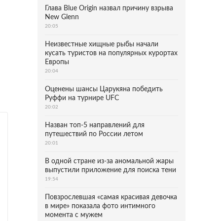
Глава Blue Origin назвал причину взрыва
New Glenn
20:05
Неизвестные хищные рыбы начали
кусать туристов на популярных курортах
Европы
20:04
Оценены шансы Царукяна победить
Руффи на турнире UFC
20:02
Назван топ-5 направлений для
путешествий по России летом
20:01
В одной стране из-за аномальной жары
выпустили приложение для поиска тени
19:54
Повзрослевшая «самая красивая девочка
в мире» показала фото интимного
момента с мужем