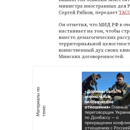
министра иностранных дел 
Сергей Рябков
, передает
ТАС
Он отметил, что
МИД РФ
в оч
настаивает на том, чтобы ст
вместо демагогических расс
территориальной целостности
воинственный дух своих кли
Минских договоренностей.
М
а
т
р
и
а
л
ы
п
о
т
е
м
е
«Должны быть
нормальные,
человеческие
е
:
отношения»
Главный
переговорщик Украин
по Донбассу — о
прекращении конфлик
отношениях с Россией