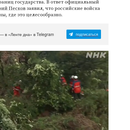
раниц государства. В ответ официальный
ий Песков
заявил, что российские войска
ны, где это целесообразно.
 — в «Ленте дна» в Telegram
подписаться