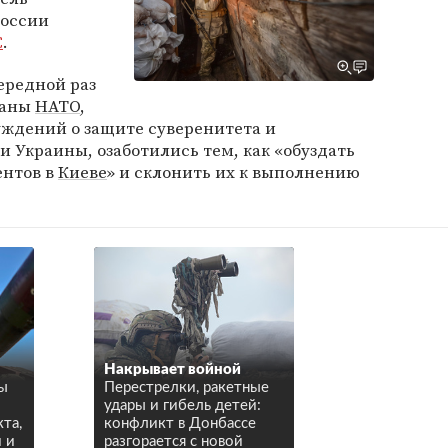
России
С
.
ередной раз
раны
НАТО
,
уждений о защите суверенитета и
 Украины, озаботились тем, как «обуздать
ентов в
Киеве
» и склонить их к выполнению
Накрывает войной
ы
Перестрелки, ракетные
удары и гибель детей:
та,
конфликт в Донбассе
 и
разгорается с новой