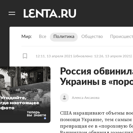
11
A
Мир
Все
Политика
Общество
Происшест
12:11, 13 апреля 2021
(обновлено: 12:26, 13 апреля 2021)
Россия обвини
Украины в «пор
Угадайте,
Алекса Аксакова
где настоящее
фото
США наращивают объемы во
помощи Украине, тем самым 
превращая ее в «пороховую бо
Вашингтон обвинил заместит