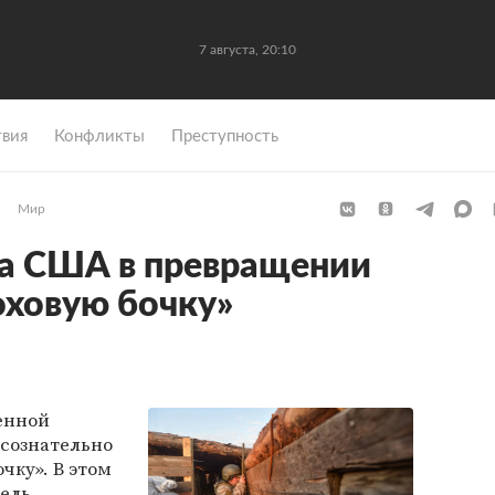
7 августа, 20:10
вия
Конфликты
Преступность
Мир
ла США в превращении
оховую бочку»
енной
сознательно
чку». В этом
ель