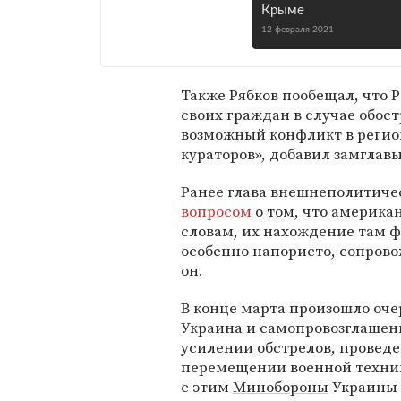
Крыме
12 февраля 2021
Также Рябков пообещал, что 
своих граждан в случае обост
возможный конфликт в регион
кураторов», добавил замглав
Ранее глава внешнеполитиче
вопросом
о том, что америка
словам, их нахождение там ф
особенно напористо, сопрово
он.
В конце марта произошло оче
Украина и самопровозглашен
усилении обстрелов, провед
перемещении военной техник
с этим
Минобороны
Украины 