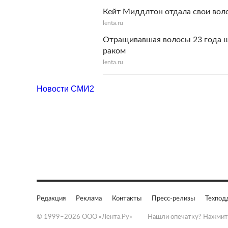
Кейт Миддлтон отдала свои вол
lenta.ru
Отращивавшая волосы 23 года ш
раком
lenta.ru
Новости СМИ2
Редакция
Реклама
Контакты
Пресс-релизы
Техпод
© 1999–2026 ООО «Лента.Ру»
Нашли опечатку? Нажмит