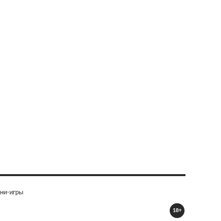
ни-игры
18+