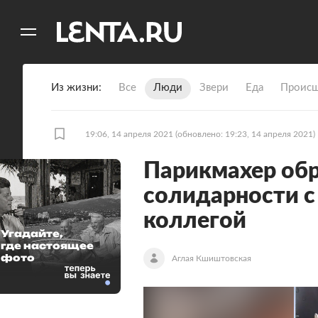
11
A
Из жизни
Все
Люди
Звери
Еда
Происш
19:06, 14 апреля 2021
(обновлено: 19:23, 14 апреля 2021)
Парикмахер обр
солидарности с
коллегой
Угадайте,
где настоящее
фото
Аглая Кшиштовская