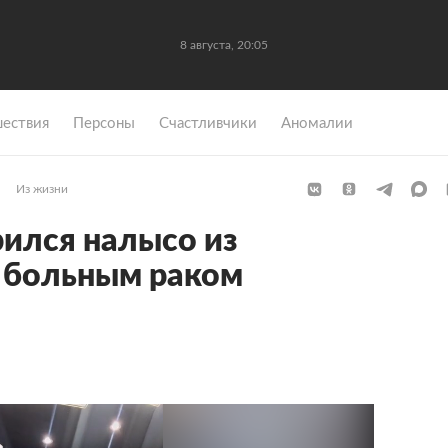
8 августа, 20:05
ествия
Персоны
Счастливчики
Аномалии
Из жизни
ился налысо из
 больным раком