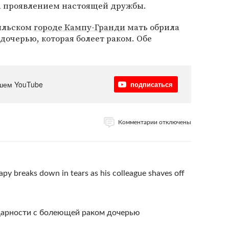
а проявлением настоящей дружбы.
зильском
городе Кампу-Гранди
мать обрила
 дочерью, которая болеет раком. Обе
шем YouTube
подписаться
Комментарии отключены
y breaks down in tears as his colleague shaves off
идарности с болеющей раком дочерью