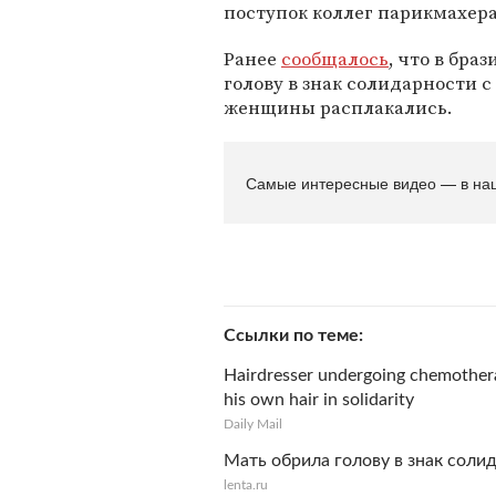
поступок коллег парикмахер
Ранее
сообщалось
, что в бра
голову в знак солидарности с
женщины расплакались.
Самые интересные видео — в на
Ссылки по теме
Hairdresser undergoing chemotherap
his own hair in solidarity
Daily Mail
Мать обрила голову в знак сол
lenta.ru