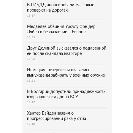
В ГИБДД анонсировали массовые
проверки на дорогах
19:37
Медведев обвинил Урсулу фон дер
Ляйен в безразличии к Европе
19:35
Друг Долиной высказался о подаренной
ей после скандала квартире
19:26
Немецкие резервисты оказались
вынуждены забирать у военных оружие
19:21
В Болгарии допустили принадлежность
взорвавшегося дрона ВСУ
19:12
Хантер Байден заявил о
прогрессировании рака у отца
19:10