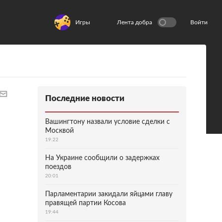
Игры
Лента добра
Войти
Последние новости
Вашингтону назвали условие сделки с
Москвой
19:22
На Украине сообщили о задержках
поездов
20:01
Парламентарии закидали яйцами главу
правящей партии Косова
19:44