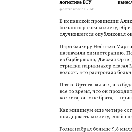
@neftabarber / TikTok
В испанской провинции Алик
больного раком коллегу, сбри
случившегося опубликовал о
Парикмахеру Нефтали Мартину
назначили химиотерапию. Пе
из барбершопа, Джоэля Ортегу 
стрижки парикмахер сказал М
волосы. Это растрогало больно
Позже Ортега заявил, что буд
все то время, что он проходи
коллега, он мне брат», — пр
Как минимум еще четыре сот
поддержать коллегу, сообщает 
Ролик набрал больше 9,8 ми