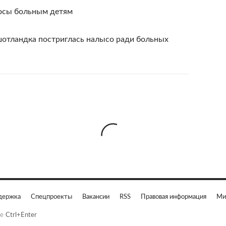
осы больным детям
отландка постриглась налысо ради больных
держка
Спецпроекты
Вакансии
RSS
Правовая информация
Ми
е
Ctrl+Enter