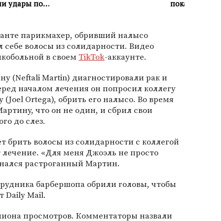
анте парикмахер, обривший налысо
л себе волосы из солидарности. Видео
нкобольной в своем
TikTok
-аккаунте.
 (Neftali Martin) диагностировали рак и
ред началом лечения он попросил коллегу
(Joel Ortega), обрить его налысо. Во время
артину, что он не один, и сбрил свои
го до слез.
ет брить волосы из солидарности с коллегой
т лечение. «Для меня Джоэль не просто
изнался растроганный Мартин.
рудника барбершопа обрили головы, чтобы
Daily Mail.
ллиона просмотров. Комментаторы назвали