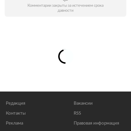
Комментарии закрыты за истечением срока
давности
Редакция
Вакансии
Контакты
RSS
Реклама
Правовая информация