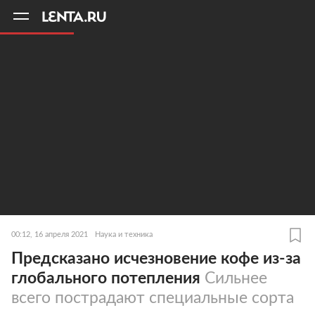
11
A
00:12, 16 апреля 2021
Наука и техника
Предсказано исчезновение кофе из-за
глобального потепления
Сильнее
всего пострадают специальные сорта