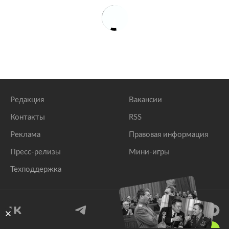
Редакция
Вакансии
Контакты
RSS
Реклама
Правовая информация
Пресс-релизы
Мини-игры
Техподдержка