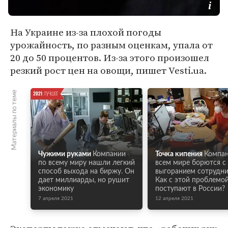
На Украине из-за плохой погоды
урожайность, по разным оценкам, упала от
20 до 50 процентов. Из-за этого произошел
резкий рост цен на овощи, пишет Vesti.ua.
Материалы по теме
Чужими руками
Компании
Точка кипения
Компан
по всему миру нашли легкий
всем мире борются с
способ выхода на биржу. Он
выгоранием сотрудни
дает миллиарды, но рушит
Как с этой проблемо
экономику
поступают в России?
7 апреля 2021
12 апреля 2021