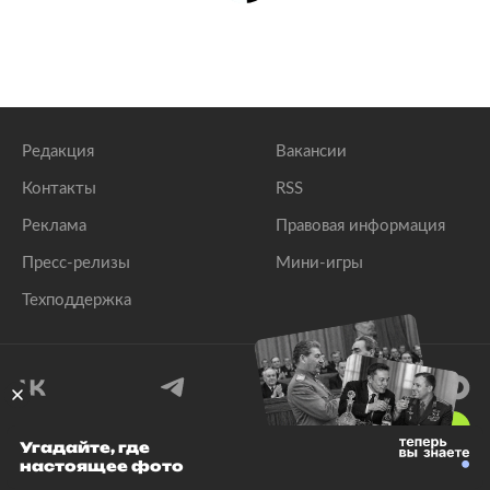
Редакция
Вакансии
Контакты
RSS
Реклама
Правовая информация
Пресс-релизы
Мини-игры
Техподдержка
18
+
Угадайте, где
настоящее фото
© 1999–2026 Все права защищены.
ООО «Лента.Ру»