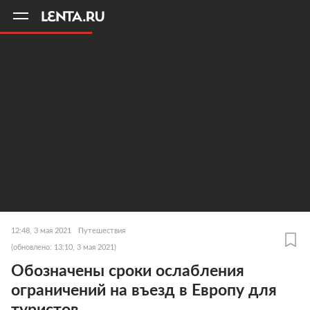
11
A
12:48, 3 мая 2021
Путешествия
(обновлено: 13:10, 3 мая 2021)
Обозначены сроки ослабления
ограничений на въезд в Европу для
туристов