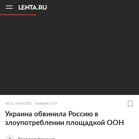
11
A
00:11, 6 мая 2021
Бывший СССР
Украина обвинила Россию в
злоупотреблении площадкой ООН