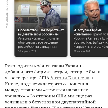
Материалы по теме
Посольство США перестанет
«Наступает время
выдавать визы россиянам.
испытаний»
Трамп ус
Американские дипломаты
России в битве за Б
объяснили свое решение
Восток. Как Байден 
российскими санкциями
исправить его ошибк
30 апреля 2021
27 апреля 2021
Руководитель офиса главы Украины
добавил, что формат встреч, которые были
у госсекретаря США
Энтони Блинкена
в
Киеве, подтверждает, что отношения
между странами «строятся на разных
уровнях». «Со стороны США мы еще раз
услышали о безусловной двухпартийной
поддержке Украины. И со стороны Украины