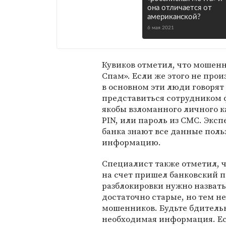
она отличается от
американской?
6 мая 2021
Кувиков отметил, что мошенн
Спам». Если же этого не про
в основном эти люди говоря
представиться сотрудником 
якобы взломанного личного к
PIN, или пароль из СМС. Экс
банка знают все данные поль
информацию.
Специалист также отметил, 
на счет пришел банковский пе
разблокировки нужно назвать
достаточно старые, но тем н
мошенников. Будьте бдительн
необходимая информация. Ес