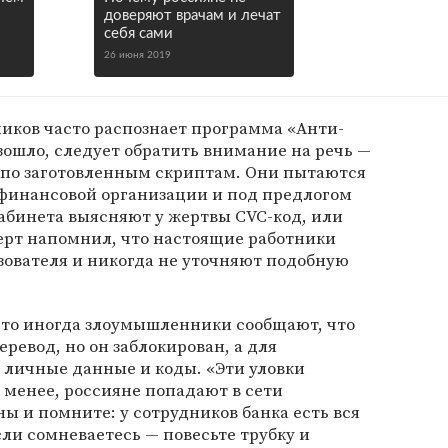
доверяют врачам и лечат
себя сами
26 июня 2019
иков часто распознает программа «Анти-
изошло, следует обратить внимание на речь —
т по заготовленным скриптам. Они пытаются
финансовой организации и под предлогом
абинета выясняют у жертвы CVC-код, или
перт напомнил, что настоящие работники
зователя и никогда не уточняют подобную
что иногда злоумышленники сообщают, что
ревод, но он заблокирован, а для
 личные данные и коды. «Эти уловки
е менее, россияне попадают в сети
ы и помните: у сотрудников банка есть вся
ли сомневаетесь — повесьте трубку и