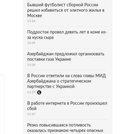
Бывший футболист сборной России
решил избавиться от элитного жилья в
Москве
13:39
Подросток провел девять лет в коме из-
за куска сыра
13:39
Азербайджан предложил организовать
поставки газа Украине
13:38
В России ответили на слова главы МИД
Азербайджана о стратегическом
партнерстве с Украиной
13:37
В работе интернета в России произошел
сбой
13:37
Резко повысившаяся потливость
оказалась признаком четырех опасных