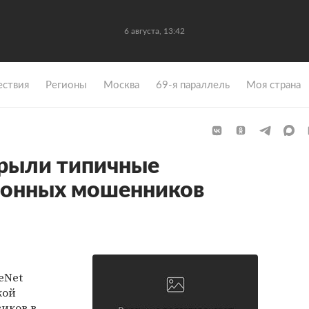
6 августа, 13:42
ствия
Регионы
Москва
69-я параллель
Моя страна
крыли типичные
фонных мошенников
eNet
кой
иков в