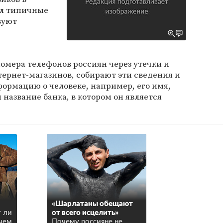
л типичные
вуют
мера телефонов россиян через утечки и
ернет-магазинов, собирают эти сведения и
ормацию о человеке, например, его имя,
название банка, в котором он является
«Шарлатаны обещают
 ли
от всего исцелить»
 чем
Почему россияне не