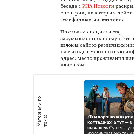
беседе с
РИА Новости
раскры
сценарии, по которым дейст
телефонные мошенники.
По словам специалиста,
злоумышленники получают но
взломы сайтов различных инт
на выходе имеют полную инф
адрес, место проживания или 
клиентом.
М
а
т
р
и
а
л
ы
п
о
т
е
м
е
е
:
«Там хорошо живут в
коттеджах, а тут — в
шалаше».
Существует
«российская мечта» и