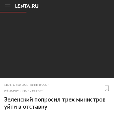
11
A
11:04, 17 мая 2021
Бывший СССР
(обновлено: 11:15, 17 мая 2021)
Зеленский попросил трех министров
уйти в отставку