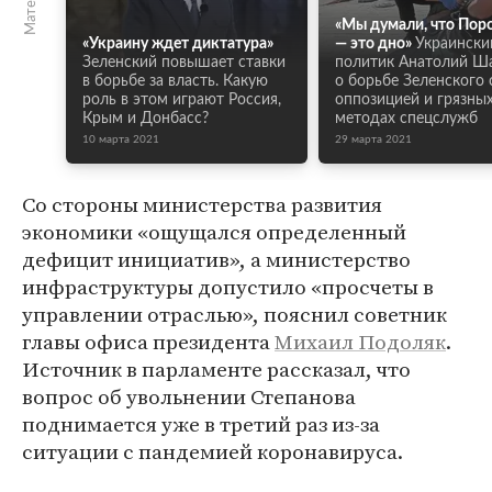
«Мы думали, что По
«Украину ждет диктатура»
— это дно»
Украински
Зеленский повышает ставки
политик Анатолий Ш
в борьбе за власть. Какую
о борьбе Зеленского 
роль в этом играют Россия,
оппозицией и грязны
Крым и Донбасс?
методах спецслужб
10 марта 2021
29 марта 2021
Со стороны министерства развития
экономики «ощущался определенный
дефицит инициатив», а министерство
инфраструктуры допустило «просчеты в
управлении отраслью», пояснил советник
главы офиса президента
Михаил Подоляк
.
Источник в парламенте рассказал, что
вопрос об увольнении Степанова
поднимается уже в третий раз из-за
ситуации с пандемией коронавируса.