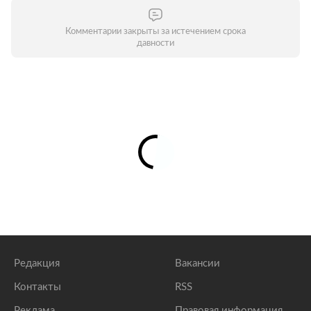
Комментарии закрыты за истечением срока
давности
Редакция
Вакансии
Контакты
RSS
Реклама
Правовая информация