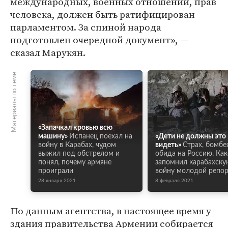
международных, военных отношений, прав
человека, должен быть ратифицирован
парламентом. За спиной народа
подготовлен очередной документ», —
сказал Марукян.
Материалы по теме
«Запачкал кровью всю
машину»
Испанец поехал на
«Дети не должны это
войну в Карабах, чудом
видеть»
Страх, бомбе
выжил под обстрелом и
обида на Россию. Ка
понял, почему армяне
запомнил карабахску
проиграли
войну молодой репо
28 января 2021
8 февраля 2021
По данным агентства, в настоящее время у
здания правительства Армении собирается