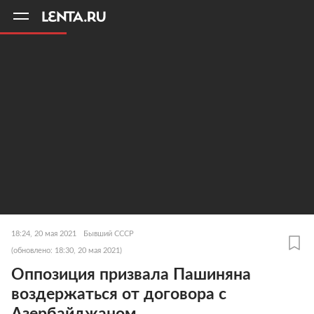
11
A
18:24, 20 мая 2021
Бывший СССР
(обновлено: 18:30, 20 мая 2021)
Оппозиция призвала Пашиняна
воздержаться от договора с
Азербайджаном