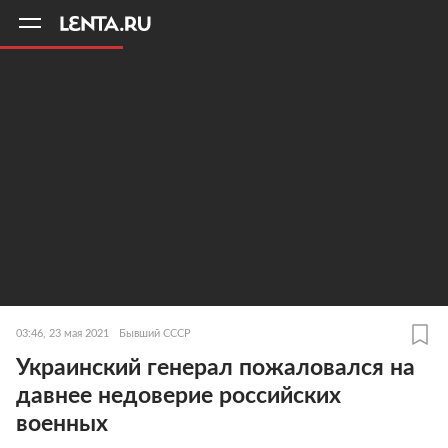
11
A
03:46, 23 мая 2021
Бывший СССР
Украинский генерал пожаловался на
давнее недоверие российских
военных