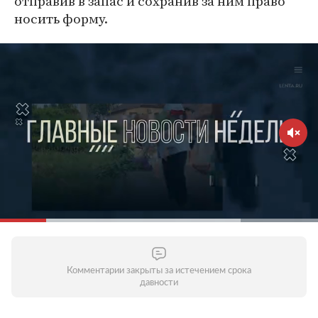
отправив в запас и сохранив за ним право
носить форму.
Комментарии закрыты за истечением срока
давности