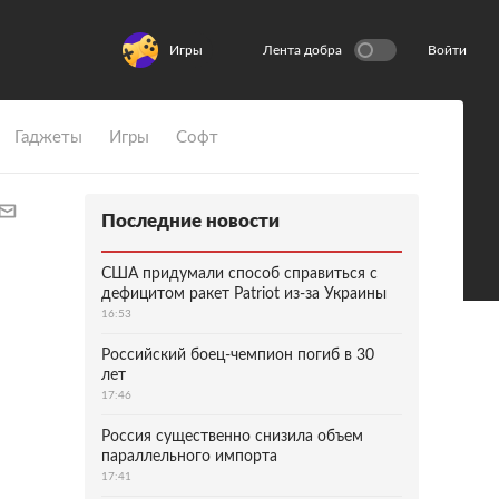
Игры
Лента добра
Войти
Гаджеты
Игры
Софт
Последние новости
США придумали способ справиться с
дефицитом ракет Patriot из-за Украины
16:53
Российский боец-чемпион погиб в 30
лет
17:46
Россия существенно снизила объем
параллельного импорта
17:41