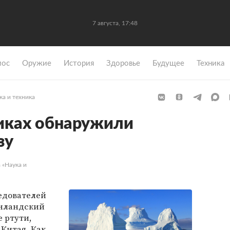
7 августа, 17:48
мос
Оружие
История
Здоровье
Будущее
Техника
ка и техника
иках обнаружили
зу
 «Наука и
едователей
енландский
 ртути,
Китая. Как