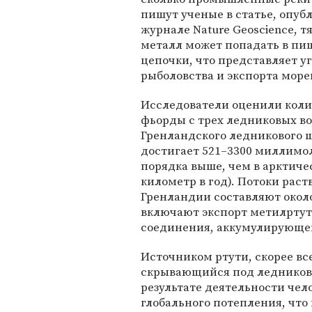
пишут ученые в статье, опуб
журнале Nature Geoscience, 
металл может попадать в пи
цепочки, что представляет уг
рыболовства и экспорта море
Исследователи оценили колич
фьорды с трех ледниковых во
Гренландского ледникового щ
достигает 521–3300 миллимол
порядка выше, чем в арктиче
километр в год). Потоки рас
Гренландии составляют около
включают экспорт метилртут
соединения, аккумулирующег
Источником ртути, скорее вс
скрывающийся под ледниковым
результате деятельности чело
глобального потепления, что