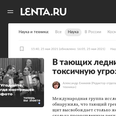
11
A
Наука и техника
Все
Наука
В России
Кос
15:40, 25 мая 2021
(обновлено: 16:05, 25 мая 2021)
Нау
В тающих ледн
токсичную угро
Александр Еникеев
(Редактор отдела
Угадайте,
техника»)
где настоящее
фото
Международная группа иссл
обнаружила, что тающий гр
щит высвобождает столько же
сколько промышленные реки 