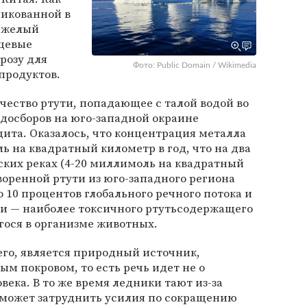
ликованной в
тяжелый
щевые
розу для
Фото: Public Domain / Wikimedia
продуктов.
ество ртути, попадающее с талой водой во
досборов на юго-западной окраине
ита. Оказалось, что концентрация металла
ь на квадратный километр в год, что на два
ских реках (4-20 миллимоль на квадратный
творенной ртути из юго-западного региона
 10 процентов глобального речного потока и
и — наиболее токсичного ртутьсодержащего
ося в организме животных.
его, является природный источник,
 покровом, то есть речь идет не о
века. В то же время ледники тают из-за
 может затруднить усилия по сокращению