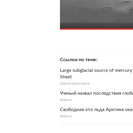
Ссылки по теме
Large subglacial source of mercur
Sheet
Nature Geoscience
Ученый назвал последствия глоб
lenta.ru
Свободная ото льда Арктика ока
lenta.ru