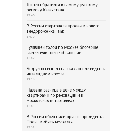
Токаев обратился к самому русскому
региону Казахстана
17:40
В России стартовали продажи нового
внедорожника Tank
17:39
Гулявшей голой по Москве блогерше
выдвинули новое обвинение
17:39
Безрукова вышла на связь после видео в
инвалидном кресле
17:36
Названа разница в цене между
квартирами по реновации и в
московских пятиэтажках
17:35
В России объяснили призыв президента
Польши «бить москаля»
17:32