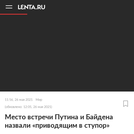
11
A
11:56, 26 мая 2021
Мир
(обновлено: 12:05, 26 мая 2021)
Место встречи Путина и Байдена
назвали «приводящим в ступор»