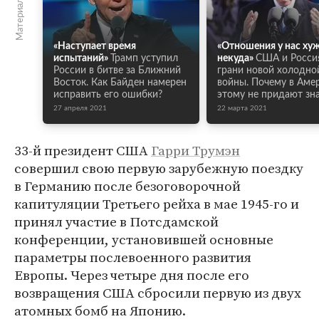
«Наступает время
«Отношения у нас ху
испытаний»
Трамп уступил
некуда»
США и Росси
России в битве за Ближний
грани новой холодно
Восток. Как Байден намерен
войны. Почему в Аме
исправить его ошибки?
этому не придают зн
27 апреля 2021
22 марта 2021
33-й президент США
Гарри Трумэн
совершил свою первую зарубежную поездку
в Германию после безоговорочной
капитуляции Третьего рейха в мае 1945-го и
принял участие в Потсдамской
конференции, установившей основные
параметры послевоенного развития
Европы. Через четыре дня после его
возвращения США сбросили первую из двух
атомных бомб на Японию.