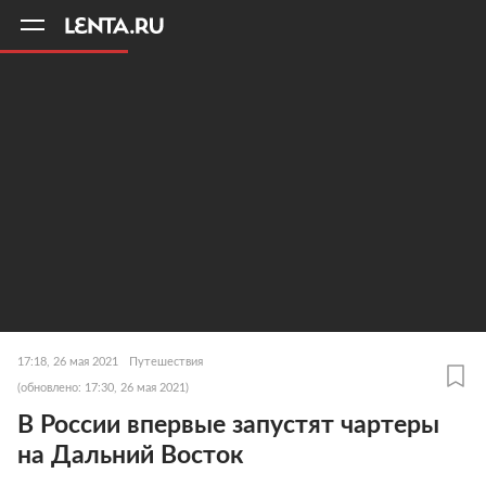
11
A
17:18, 26 мая 2021
Путешествия
(обновлено: 17:30, 26 мая 2021)
В России впервые запустят чартеры
на Дальний Восток