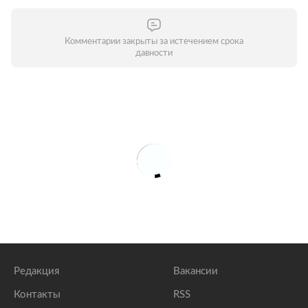
Комментарии закрыты за истечением срока
давности
Редакция
Вакансии
Контакты
RSS