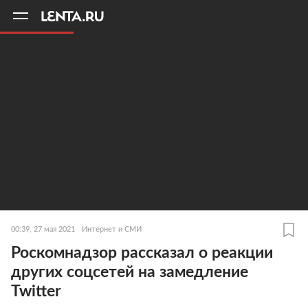
11
A
00:39, 27 мая 2021
Интернет и СМИ
Роскомнадзор рассказал о реакции
других соцсетей на замедление
Twitter