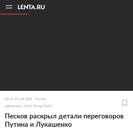
11
A
20:10, 29 мая 2021
Россия
(обновлено: 23:09, 29 мая 2021)
Песков раскрыл детали переговоров
Путина и Лукашенко