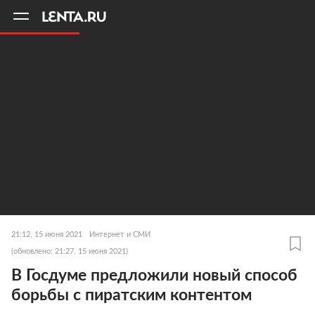
11
A
21:12, 15 июня 2021
Интернет и СМИ
(обновлено: 21:27, 15 июня 2021)
В Госдуме предложили новый способ
борьбы с пиратским контентом