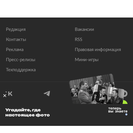
Редакция
Вакансии
Контакты
RSS
Реклама
Правовая информация
Пресс-релизы
Мини-игры
Техподдержка
18
+
Угадайте, где
настоящее фото
© 1999–2026 Все права защищены.
ООО «Лента.Ру»
Лента добра