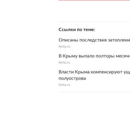
Ссылки по теме
Описаны последствия затоплени
lenta.ru
В Крыму выпало полторы месячн
lenta.ru
Власти Крыма компенсируют ущ
полуострова
lenta.ru