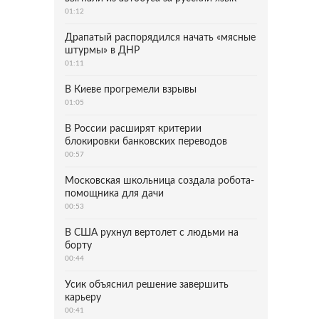
01:12
Драпатый распорядился начать «мясные
штурмы» в ДНР
01:11
В Киеве прогремели взрывы
01:05
В России расширят критерии
блокировки банковских переводов
00:57
Московская школьница создала робота-
помощника для дачи
00:53
В США рухнул вертолет с людьми на
борту
00:44
Усик объяснил решение завершить
карьеру
00:41