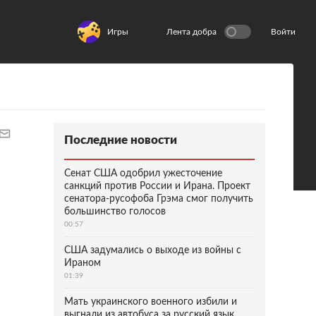
Игры
Лента добра
Войти
Последние новости
Сенат США одобрил ужесточение
санкций против России и Ирана. Проект
сенатора-русофоба Грэма смог получить
большинство голосов
00:57
США задумались о выходе из войны с
Ираном
01:39
Мать украинского военного избили и
выгнали из автобуса за русский язык