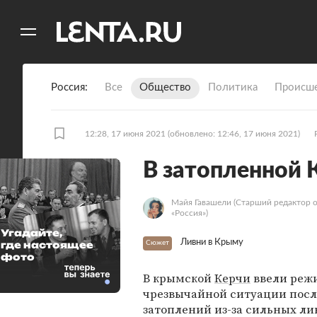
11
A
Россия
Все
Общество
Политика
Происше
12:28, 17 июня 2021
(обновлено: 12:46, 17 июня 2021)
В затопленной 
Майя Гавашели
(Старший редактор 
«Россия»)
Угадайте,
Ливни в Крыму
где настоящее
Сюжет
фото
В крымской
Керчи
ввели реж
чрезвычайной ситуации посл
затоплений из-за сильных ли