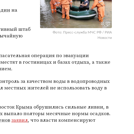
здин
на
ативный штаб
Фото: Пресс-служба МЧС РФ / РИА
звычайную
Новости
пасательная операция по эвакуации
естят в гостиницах и базах отдыха, а также
нием.
контроль за качеством воды в водопроводных
ал местных жителей не использовать воду в
 восток
Крыма
обрушились сильные ливни, в
х выпало полторы месячные нормы осадков.
енов
заявил
, что власти компенсируют