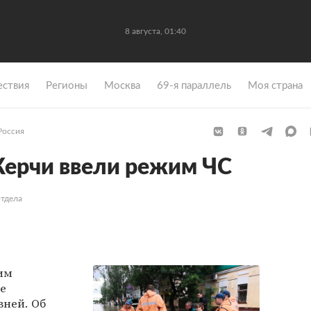
8 августа, 01:40
ствия
Регионы
Москва
69-я параллель
Моя страна
Россия
Керчи ввели режим ЧС
отдела
им
е
вней. Об