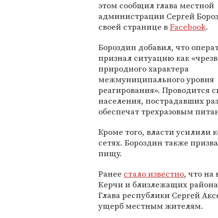
этом сообщил глава местной
администрации
Сергей Боро
своей странице в
Facebook
.
Бороздин добавил, что опер
признал ситуацию как «чре
природного характера
межмуниципального уровня
реагирования». Проводится с
населения, пострадавших разм
обеспечат трехразовым пита
Кроме того, власти усилили 
сетях. Бороздин также призв
пищу.
Ранее
стало известно
, что на
Керчи и близлежащих района
Глава республики
Сергей Акс
ущерб местным жителям.