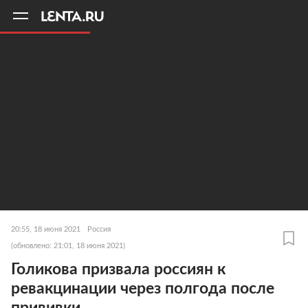
11
A
20:55, 18 июня 2021
Россия
(обновлено: 21:01, 18 июня 2021)
Голикова призвала россиян к
ревакцинации через полгода после
прививки