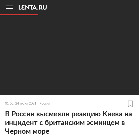
11
A
01:50, 24 июня 2021
Россия
В России высмеяли реакцию Киева на
инцидент с британским эсминцем в
Черном море