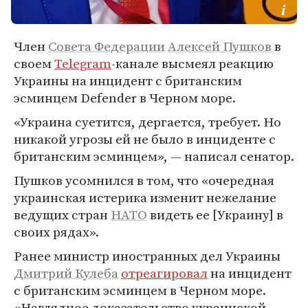
Член
Совета Федерации
Алексей Пушков
в
своем
Telegram
-канале высмеял реакцию
Украины на инцидент с британским
эсминцем Defender в Черном море.
«Украина суетится, дергается, требует. Но
никакой угрозы ей не было в инциденте с
британским эсминцем», — написал сенатор.
Пушков усомнился в том, что «очередная
украинская истерика изменит нежелание
ведущих стран
НАТО
видеть ее [Украину] в
своих рядах».
Ранее министр иностранных дел Украины
Дмитрий Кулеба
отреагировал
на инцидент
с британским эсминцем в Черном море.
«Наглядное доказательство украинской