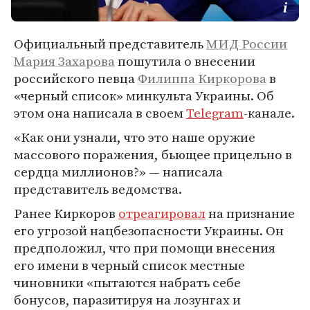
Официальный представитель
МИД России
Мария Захарова
пошутила о внесении
российского певца
Филиппа Киркорова
в
«черный список» минкульта Украины. Об
этом она написала в своем
Telegram
-канале.
«Как они узнали, что это наше оружие
массового поражения, бьющее прицельно в
сердца миллионов?» — написала
представитель ведомства.
Ранее Киркоров
отреагировал
на признание
его угрозой нацбезопасности Украины. Он
предположил, что при помощи внесения
его имени в черный список местные
чиновники «пытаются набрать себе
бонусов, паразитируя на лозунгах и