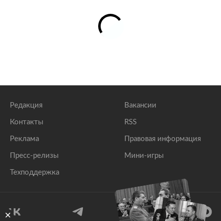
Редакция
Вакансии
Контакты
RSS
Реклама
Правовая информация
Пресс-релизы
Мини-игры
Техподдержка