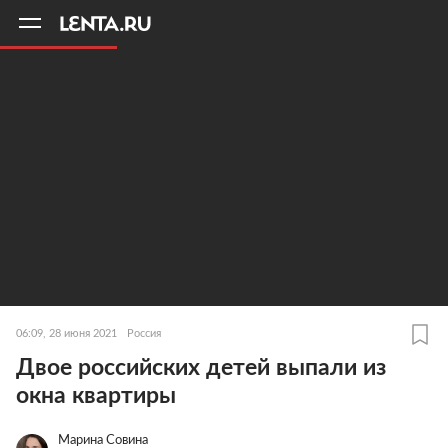
11
A
06:09, 28 июня 2021
Россия
Двое российских детей выпали из
окна квартиры
Марина Совина