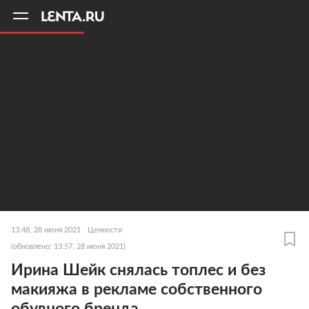
11
A
13:48, 28 июня 2021
Ценности
(обновлено: 13:57, 28 июня 2021)
Ирина Шейк снялась топлес и без
макияжа в рекламе собственного
обувного бренда