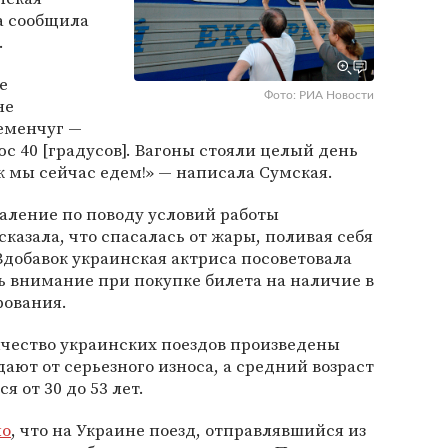
на сообщила
.
е
Фото: РИА Новости
не
еменчуг —
с 40 [градусов]. Вагоны стояли целый день
к мы сейчас едем!» — написала Сумская.
жаление по поводу условий работы
сказала, что спасалась от жары, поливая себя
 Вдобавок украинская актриса посоветовала
 внимание при покупке билета на наличие в
рования.
ичество украинских поездов произведены
дают от серьезного износа, а средний возраст
 от 30 до 53 лет.
но
, что на Украине поезд, отправлявшийся из