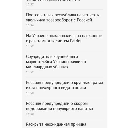
15:57
Постсоветская республика на четверть
увеличила товарооборот с Россией
15:54
На Украине пожаловались на сложности
с ракетами для систем Patriot
15:52
Соучредитель крупнейшего
маркетплейса Украины заявил о
миллиардных убытках
15:52
Россиян предупредили о крупных тратах
из-за популярного вида техники
15:50
Россиян предупредили о скором
подорожании популярного напитка
15:50
Раскрыта неожиданная причина