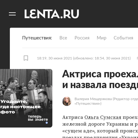
11
A
Путешествия
Все
Россия
Мир
События
18:19, 30 июня 2021
(обновлено: 18:54, 30 июня 2021)
Актриса проеха
и назвала поез
Валерия Мещерякова
(Редактор отд
Угадайте,
«Путешествия»)
где настоящее
фото
Актриса
Ольга Сумская
проех
железной дороге Украины и р
«сущем аде», который происх
поездах предприятия «Украи