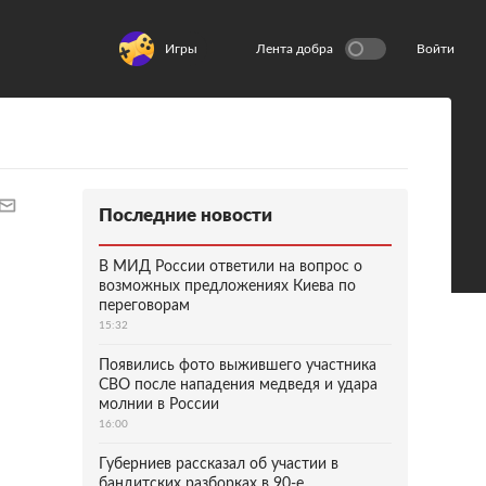
Игры
Лента добра
Войти
Последние новости
В МИД России ответили на вопрос о
возможных предложениях Киева по
переговорам
15:32
Появились фото выжившего участника
СВО после нападения медведя и удара
молнии в России
16:00
Губерниев рассказал об участии в
бандитских разборках в 90-е