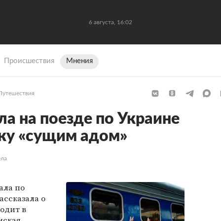
6 августа, 16:02
Происшествия
Мнения
Путешествия
ла на поезде по Украине
дку «сущим адом»
ела
ала по
ассказала о
одит в
нская