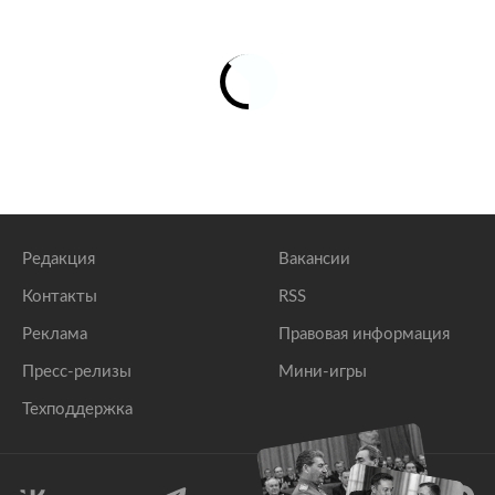
Украина пообещала жестко защищать своих
граждан в Белоруссии
lenta.ru
Пушков рассказал о вовлечении Белоруссии в игры
против России
lenta.ru
Редакция
Вакансии
Контакты
RSS
Реклама
Правовая информация
Пресс-релизы
Мини-игры
Техподдержка