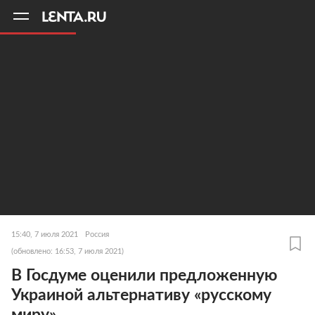
11
A
15:40, 7 июля 2021
Россия
(обновлено: 16:53, 7 июля 2021)
В Госдуме оценили предложенную
Украиной альтернативу «русскому
миру»