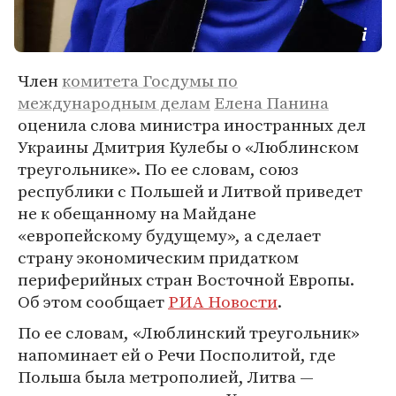
Член
комитета Госдумы по
международным делам
Елена Панина
оценила слова министра иностранных дел
Украины Дмитрия Кулебы о «Люблинском
треугольнике». По ее словам, союз
республики с Польшей и Литвой приведет
не к обещанному на Майдане
«европейскому будущему», а сделает
страну экономическим придатком
периферийных стран Восточной Европы.
Об этом сообщает
РИА Новости
.
По ее словам, «Люблинский треугольник»
напоминает ей о Речи Посполитой, где
Польша была метрополией, Литва —