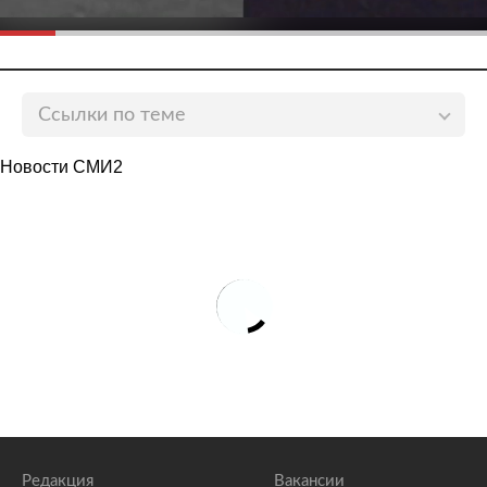
Ссылки по теме
Водолазы начали поиск тел в районе крушения
Новости СМИ2
Ан-26 на Камчатке
lenta.ru
В МЧС подтвердили обнаружение девяти
погибших при крушении Ан-26 на Камчатке
lenta.ru
На месте крушения Ан-26 на Камчатке обнаружены
тела 19 человек
lenta.ru
Редакция
Вакансии