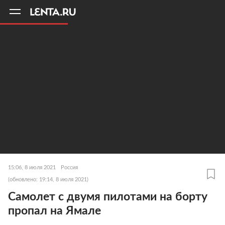
11
A
15:06, 8 июля 2021
Россия
(обновлено: 19:14, 8 июля 2021)
Самолет с двумя пилотами на борту
пропал на Ямале