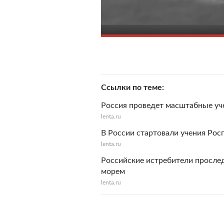
Ссылки по теме
Россия проведет масштабные уче
lenta.ru
В России стартовали учения Рос
lenta.ru
Российские истребители просле
морем
lenta.ru