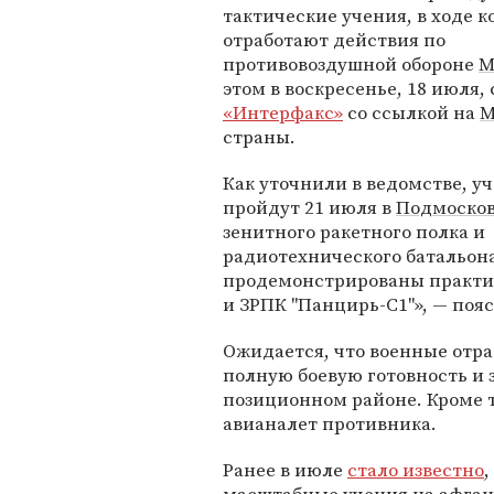
тактические учения, в ходе 
отработают действия по
противовоздушной обороне
М
этом в воскресенье, 18 июля,
«Интерфакс»
со ссылкой на
М
страны.
Как уточнили в ведомстве, у
пройдут 21 июля в
Подмоско
зенитного ракетного полка и
радиотехнического батальона
продемонстрированы практич
и ЗРПК "Панцирь-С1"», — поя
Ожидается, что военные отр
полную боевую готовность и 
позиционном районе. Кроме т
авианалет противника.
Ранее в июле
стало известно