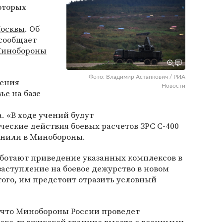
которых
осквы
. Об
 сообщает
инобороны
Фото: Владимир Астапкович / РИА
чения
Новости
вье
на базе
. «В ходе учений будут
еские действия боевых расчетов ЗРС С-400
снили в Минобороны.
аботают приведение указанных комплексов в
заступление на боевое дежурство в новом
ого, им предстоит отразить условный
, что Минобороны России проведет