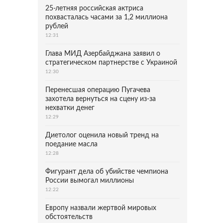
25-летняя российская актриса
похвасталась часами за 1,2 миллиона
рублей
12:31
Глава МИД Азербайджана заявил о
стратегическом партнерстве с Украиной
12:30
Перенесшая операцию Пугачева
захотела вернуться на сцену из-за
нехватки денег
12:29
Диетолог оценила новый тренд на
поедание масла
12:28
Фигурант дела об убийстве чемпиона
России вымогал миллионы
12:22
Европу назвали жертвой мировых
обстоятельств