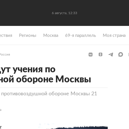
6 августа, 12:33
ствия
Регионы
Москва
69-я параллель
Моя страна
Россия
ут учения по
ной обороне Москвы
о противовоздушной обороне Москвы 21
а
т