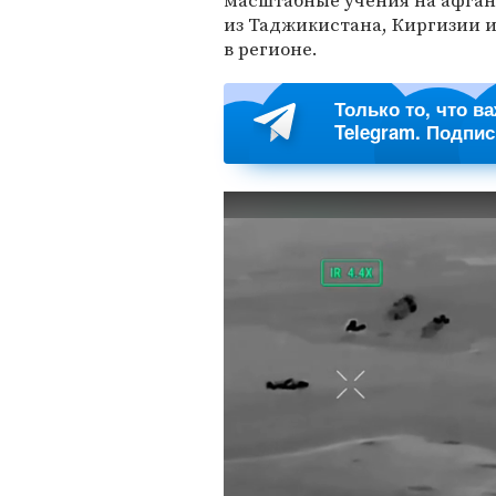
масштабные учения на афган
из Таджикистана, Киргизии и
в регионе.
Только то, что в
Telegram. Подпи