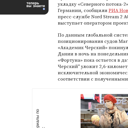
укладку «Северного потока-2»
Германии, сообщили
РИА Но
пресс-службе Nord Stream 2 A
выступает оператором проект
По данным глобальной сист
позиционирования судов Marri
«Академик Черский» покинул
Дании в ночь на понедельник,
«Фортуна» пока остается в д
Черский" уложит 2,6-километ
исключительной экономическ
соответствии с полученными
М
а
т
р
и
а
л
ы
п
о
т
е
м
е