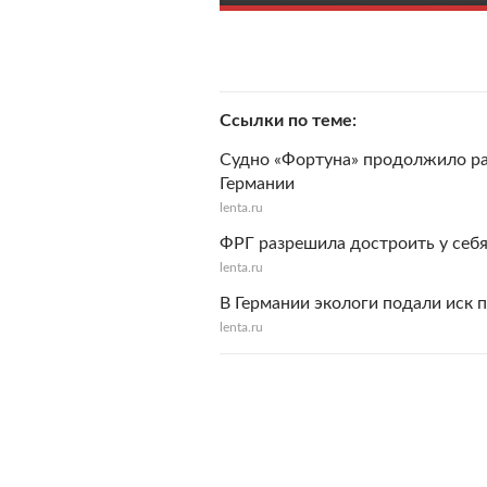
Ссылки по теме
Судно «Фортуна» продолжило раб
Германии
lenta.ru
ФРГ разрешила достроить у себя
lenta.ru
В Германии экологи подали иск 
lenta.ru