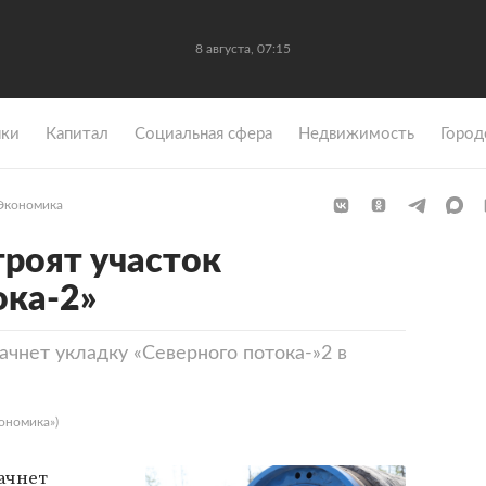
8 августа, 07:15
ки
Капитал
Социальная сфера
Недвижимость
Город
Экономика
троят участок
ока-2»
ачнет укладку «Северного потока-»2 в
ономика»)
ачнет