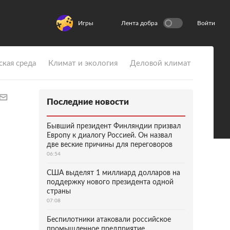
Игры
Лента добра
Войти
ская среда
Климат и экология
Деловой климат
Последние новости
Бывший президент Финляндии призвал
Европу к диалогу Россией. Он назвал
две веские причины для переговоров
06:54
США выделят 1 миллиард долларов на
поддержку нового президента одной
страны
07:08
Беспилотники атаковали российское
промышленное предприятие