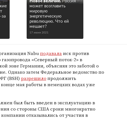
Новое величие.
Россия
кие
может возглавить
ют
мировую
-за
энергетическую
революцию. Что ей
мешает?
17 июня 2021
организация Nabu
подавала
иск против
 газопровода «Северный поток-2» в
й зоне Германии, объясняя это заботой о
не. Однако затем Федеральное ведомство по
ФРГ (BSH)
разрешило
продолжить
В конце мая работы в немецких водах уже
лжен был быть введен в эксплуатацию в
вления со стороны США сроки многократно
 компании отказывались от участия в