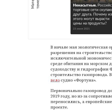
е
:
Ненасытные.
Российс
торговые сети скупа
друг друга. Почему из
этого могут вырасти
цены на продукты?
23 июня 2021
В начале мая экологическая 
разрешения на строительство
исключительной экономическо
среде обитания на морском д
судоходству и гидрографии 
строительство газопровода. 
вело
судно «Фортуна».
Первоначально газопровод до
2019 году, но из-за сопроти
переносились, а европейские
проекте.