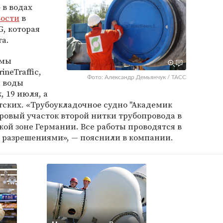
 в водах
вости
в
G, которая
а.
емы
neTraffic,
Фото: Александр Демьянчук / ТАСС
 воды
 19 июля, а
атских. «Трубоукладочное судно "Академик
ровый участок второй нитки трубопровода в
ой зоне Германии. Все работы проводятся в
 разрешениями», — пояснили в компании.