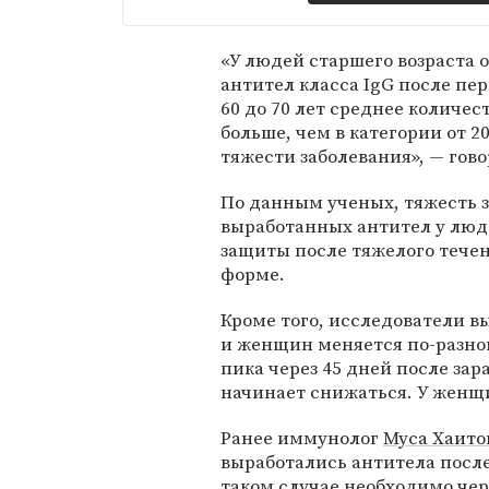
«У людей старшего возраста 
антител класса IgG после пер
60 до 70 лет среднее количес
больше, чем в категории от 20
тяжести заболевания», — гов
По данным ученых, тяжесть з
выработанных антител у люд
защиты после тяжелого течен
форме.
Кроме того, исследователи в
и женщин меняется по-разно
пика через 45 дней после зар
начинает снижаться. У женщи
Ранее иммунолог
Муса Хаито
выработались антитела после
таком случае необходимо чер