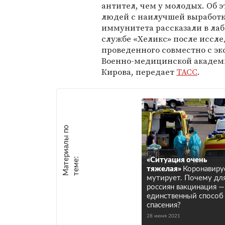
антител, чем у молодых. Об э
людей с наилучшей выработ
иммунитета рассказали в ла
службе «Хеликс» после иссле
проведенного совместно с э
Военно-медицинской акаде
Кирова, передает
ТАСС
.
М
а
т
р
и
а
л
ы
п
о
т
е
м
е
е
:
«Ситуация очень
тяжелая»
Коронавиру
мутирует. Почему дл
россиян вакцинация —
единственный способ
спасения?
28 июня 2021