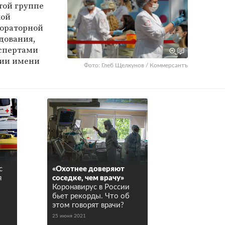
той группе
кой
бораторной
дования,
кспертами
мии имени
Фото: Глеб Щелкунов / Коммерсантъ
с
«Охотнее доверяют
я
соседке, чем врачу»
Коронавирус в России
бьет рекорды. Что об
этом говорят врачи?
25 июня 2021