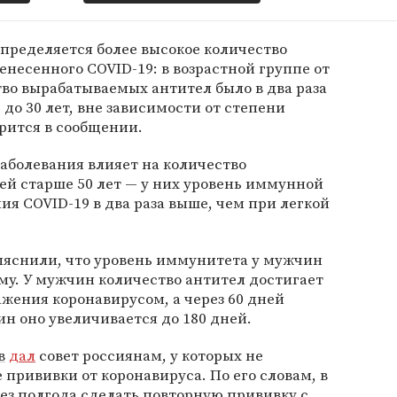
определяется более высокое количество
енесенного COVID-19: в возрастной группе от
тво вырабатываемых антител было в два раза
 до 30 лет, вне зависимости от степени
орится в сообщении.
аболевания влияет на количество
ей старше 50 лет — у них уровень иммунной
ия COVID-19 в два раза выше, чем при легкой
ыяснили, что уровень иммунитета у мужчин
му. У мужчин количество антител достигает
ажения коронавирусом, а через 60 дней
н оно увеличивается до 180 дней.
в
дал
совет россиянам, у которых не
 прививки от коронавируса. По его словам, в
ез полгода сделать повторную прививку с