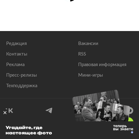
Редакция
Вакансии
Контакты
RSS
Реклама
Правовая информация
Пресс-релизы
Мини-игры
Техподдержка
18
+
Угадайте, где
настоящее фото
© 1999–2026 Все права защищены.
ООО «Лента.Ру»