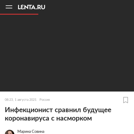
11
A
08:23, 1 августа 2021
Россия
Инфекционист сравнил будущее
коронавируса с насморком
Марина Совина