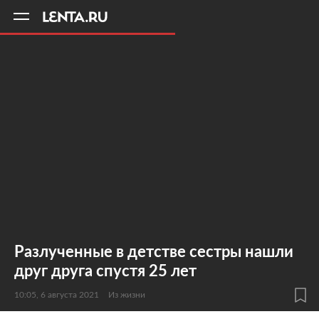
11
A
Разлученные в детстве сестры нашли
друг друга спустя 25 лет
10:05, 6 августа 2021
Из жизни