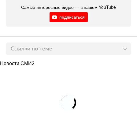
Самые интересные видео — в нашем YouTube
подписаться
Ссылки по теме
Искавшая много лет потерянную сестру женщина
Новости СМИ2
оказалась ее соседкой
lenta.ru
Сводные брат и сестра воссоединились после 40
лет разлуки
lenta.ru
Женщина встретила сводную сестру после 29 лет
разлуки благодаря газетной статье
lenta.ru