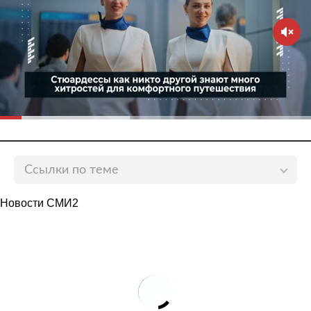
Ссылки по теме
Первый после возобновления авиасообщения
Новости СМИ2
самолет из России приземлился в Хургаде
lenta.ru
Россия возобновила авиасообщение еще с тремя
странами
lenta.ru
Россияне смогут купить туры в Египет по
сниженной стоимости при одном условии