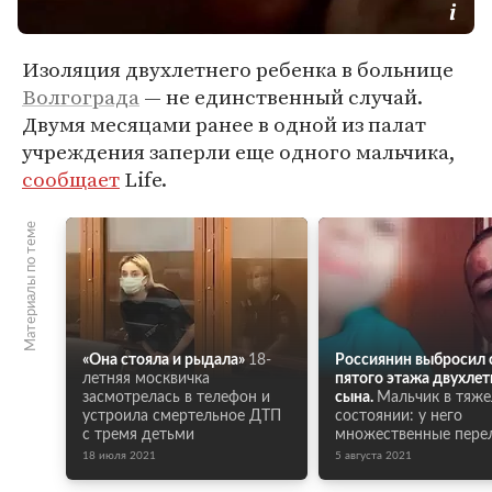
Изоляция двухлетнего ребенка в больнице
Волгограда
— не единственный случай.
Двумя месяцами ранее в одной из палат
учреждения заперли еще одного мальчика,
сообщает
Life.
Материалы по теме
«Она стояла и рыдала»
18-
Россиянин выбросил 
летняя москвичка
пятого этажа двухлет
засмотрелась в телефон и
сына.
Мальчик в тяж
устроила смертельное ДТП
состоянии: у него
с тремя детьми
множественные пер
18 июля 2021
5 августа 2021