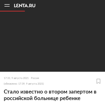
11
A
17:33, 9 августа 2021
Россия
(обновлено: 17:39, 9 августа 2021)
Стало известно о втором запертом в
российской больнице ребенке