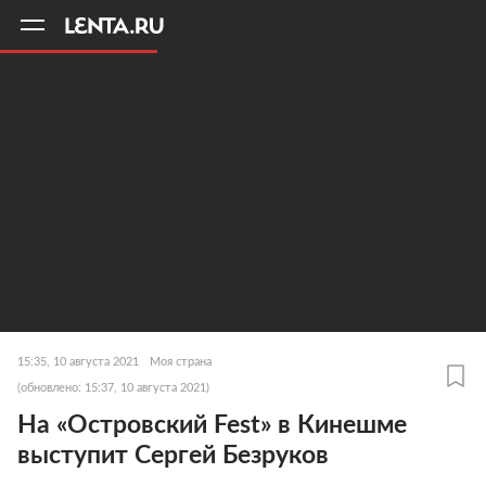
11
A
15:35, 10 августа 2021
Моя страна
(обновлено: 15:37, 10 августа 2021)
На «Островский Fest» в Кинешме
выступит Сергей Безруков