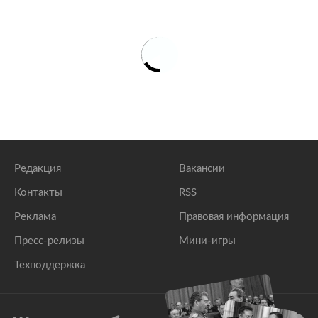
Редакция
Вакансии
Контакты
RSS
Реклама
Правовая информация
Пресс-релизы
Мини-игры
Техподдержка