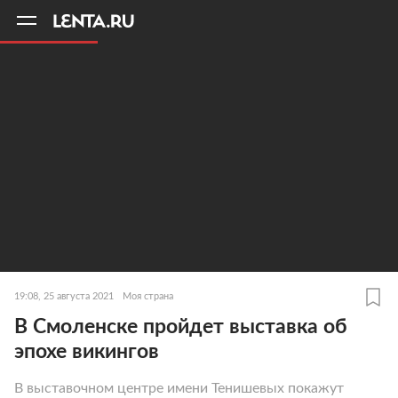
11
A
19:08, 25 августа 2021
Моя страна
В Смоленске пройдет выставка об
эпохе викингов
В выставочном центре имени Тенишевых покажут