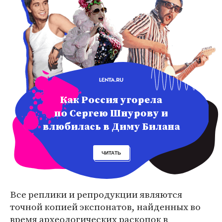
Как Россия угорела
по Сергею Шнурову и
влюбилась в Диму Билана
ЧИТАТЬ
Все реплики и репродукции являются
точной копией экспонатов, найденных во
время археологических раскопок в