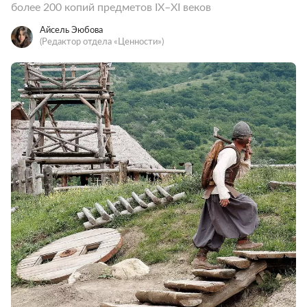
более 200 копий предметов IX–XI веков
Айсель Эюбова
(Редактор отдела «Ценности»)