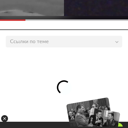
Ссылки по теме
Ремесленники Бурятии впервые представят свои
изделия на «Улице Дальнего Востока»
lenta.ru
В Казани откроется постоянная выставка народных
промыслов
lenta.ru
В Смоленске открылась выставка репродукций
фонда Русского музея
lenta.ru