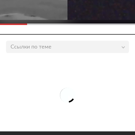
Ссылки по теме
Россиян предупредили о вреде курения и
употребления алкоголя при COVID-19
lenta.ru
В Минздраве назвали число умерших от
коронавируса детей в мире
lenta.ru
В России выявили 19 536 новых случаев
коронавируса
lenta.ru