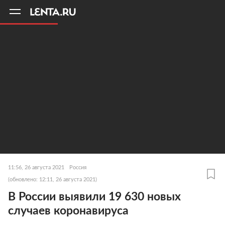
11
A
11:56, 26 августа 2021
Россия
(обновлено: 12:11, 26 августа 2021)
В России выявили 19 630 новых
случаев коронавируса