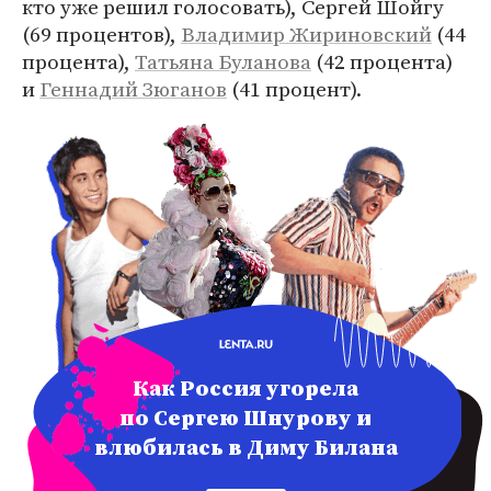
кто уже решил голосовать), Сергей Шойгу
(69 процентов),
Владимир Жириновский
(44
процента),
Татьяна Буланова
(42 процента)
и
Геннадий Зюганов
(41 процент).
Как Россия угорела
по Сергею Шнурову и
влюбилась в Диму Билана