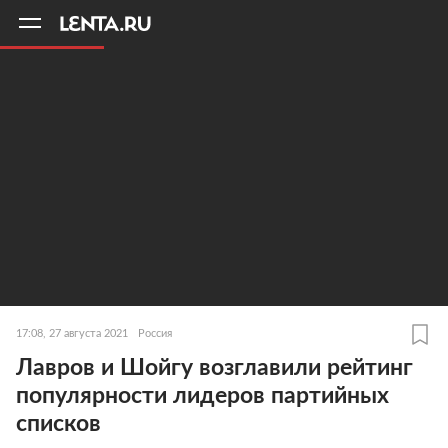
11
A
17:08, 27 августа 2021
Россия
Лавров и Шойгу возглавили рейтинг
популярности лидеров партийных
списков