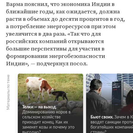
Варма пояснил, что экономика Индии в
ближайшие годы, как ожидается, должна
расти в объемах до десяти процентов в год,
а потребление энергоресурсов при этом
увеличится в два раза. «Так что для
российских компаний открываются
большие перспективы для участия в
формировании энергобезопасности
Индии», — подчеркнул посол.
Материалы по теме
Телки — на выход.
Доминированию коров в
сельском хозяйстве
Бьют своих.
Зачем в 
приходит конец. Как их
вводят санкции прот
заменят козы и почему это
богатейших компани
выгодно?
страны?