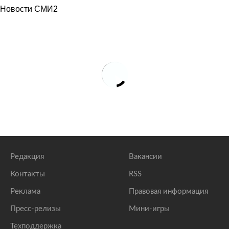
Индия собралась обогнать всех по росту
Новости СМИ2
экономики
lenta.ru
Индия вложит больше триллиона долларов в
противостояние с Китаем
lenta.ru
Индия захотела скупить почти весь российский
уголь
lenta.ru
Редакция
Вакансии
Контакты
RSS
Реклама
Правовая информация
Пресс-релизы
Мини-игры
Техподдержка