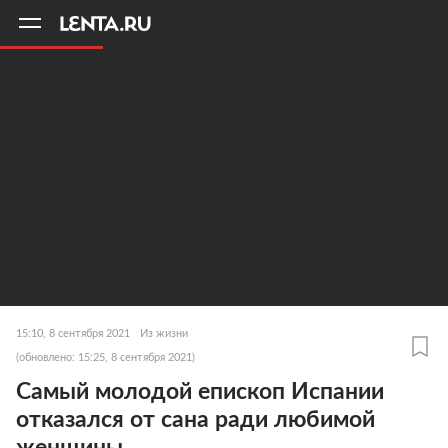
11
A
15:10, 8 сентября 2021
Из жизни
(обновлено: 15:25, 8 сентября 2021)
Самый молодой епископ Испании
отказался от сана ради любимой
женщины