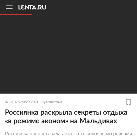
11
A
07:43, 6 октября 2021
Путешествия
Россиянка раскрыла секреты отдыха
«в режиме эконом» на Мальдивах
Россиянка посоветовала летать стыковочными рейсами