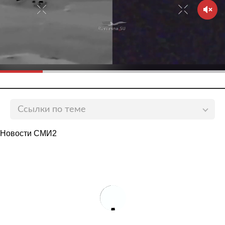
Ссылки по теме
Археологи нашли под Псковом череп древнего
Новости СМИ2
жителя Усвят
lenta.ru
В Пскове археологи нашли кожаную сумку с
лежащими в ней вещами
lenta.ru
В Пскове нашли древнюю свистульку в форме
лошадки
lenta.ru