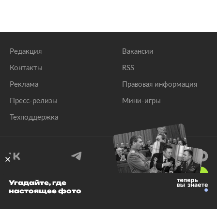
Редакция
Вакансии
Контакты
RSS
Реклама
Правовая информация
Пресс-релизы
Мини-игры
Техподдержка
18
+
Угадайте, где
настоящее фото
© 1999–2026 Все права защищены.
ООО «Лента.Ру»