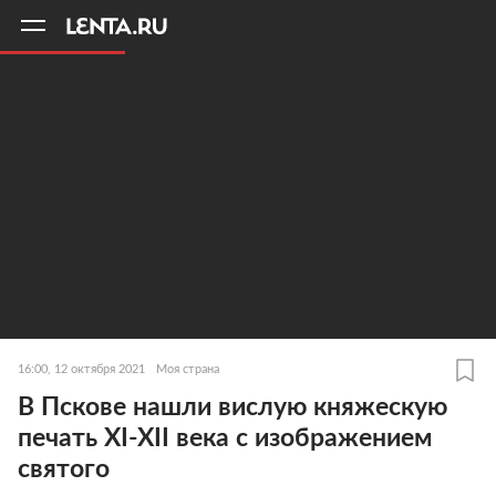
11
A
16:00, 12 октября 2021
Моя страна
В Пскове нашли вислую княжескую
печать XI-XII века с изображением
святого