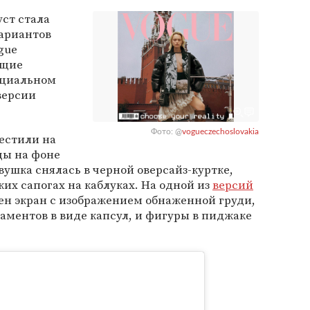
ст стала
вариантов
gue
ющие
ициальном
версии
Фото: @
vogueczechoslovakia
естили на
цы на фоне
ушка снялась в черной оверсайз-куртке,
их сапогах на каблуках. На одной из
версий
ен экран с изображением обнаженной груди,
ментов в виде капсул, и фигуры в пиджаке