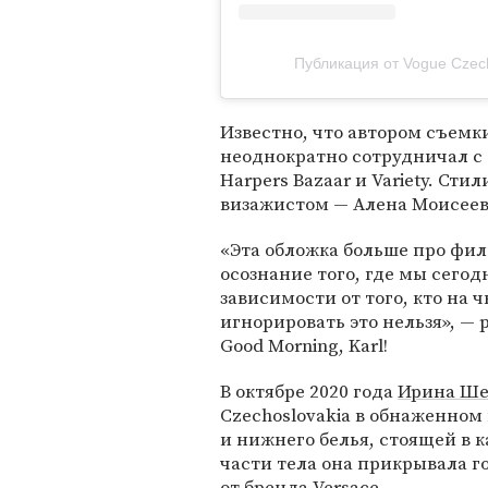
Публикация от Vogue Czec
Известно, что автором съемк
неоднократно сотрудничал с 
Harpers Bazaar и Variety. Ст
визажистом — Алена Моисеев
«Эта обложка больше про фил
осознание того, где мы сегод
зависимости от того, кто на 
игнорировать это нельзя», —
Good Morning, Karl!
В октябре 2020 года
Ирина Ш
Czechoslovakia в обнаженном
и нижнего белья, стоящей в 
части тела она прикрывала 
от бренда Versace.