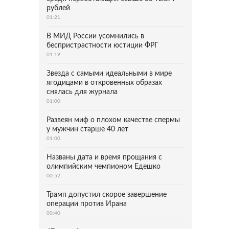
рублей
01:21
В МИД России усомнились в
беспристрастности юстиции ФРГ
01:19
Звезда с самыми идеальными в мире
ягодицами в откровенных образах
снялась для журнала
01:00
Развеян миф о плохом качестве спермы
у мужчин старше 40 лет
01:00
Названы дата и время прощания с
олимпийским чемпионом Едешко
00:52
Трамп допустил скорое завершение
операции против Ирана
00:40