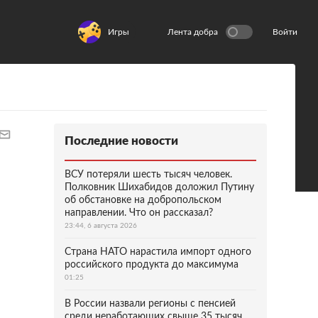
Игры
Лента добра
Войти
Последние новости
ВСУ потеряли шесть тысяч человек.
Полковник Шихабидов доложил Путину
об обстановке на добропольском
направлении. Что он рассказал?
23:44, 6 августа 2026
Страна НАТО нарастила импорт одного
российского продукта до максимума
01:25
В России назвали регионы с пенсией
среди неработающих свыше 35 тысяч