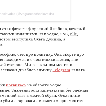
hoslovakia (@vogueczechoslovakia)
и стал фотограф Арсений Джабиев, который
такими изданиями, как Vogue, SNC,
Elle
,
илистом выступила Ольга Дунина, а
а.
ософию, чем про политику. Она скорее про
ня находимся и с чем сталкиваемся, вне
чьей стороне. Мы все в одном месте, и
 рассказал Джабиев админу
Telegram
-канала
ейк
появилась
на обложке Vogue
 виде. Знаменитость запечатлели без одежды
каменной вазе в желтой обуви. Оголенные
голубыми тарелками с золотым орнаментом