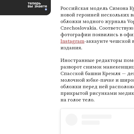
Российская модель Симона Ку
новой героиней нескольких 
обложки модного журнала Vo
Czechoslovakia. Соответству
фотографии появились в оф
Instagram
-аккаунте чешской 
издания.
Иностранные редакторы пом
разворот снимок манекенщи
Спасской башни Кремля — дев
молочной юбке-пачке и широк
обложки перед ней располож
прикрытой рисунками медика
на голое тело.