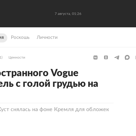
7 августа, 01:26
ия
Роскошь
Личности
1)
Ценности
странного Vogue
ль с голой грудью на
уст снялась на фоне Кремля для обложек