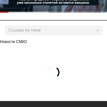
Ссылки по теме
В Петербурге введут систему QR-кодов для
Новости СМИ2
посещения общественных мест
lenta.ru
В Петербурге ужесточат ограничительные меры из-
за COVID-19
lenta.ru
Вирусолог объяснил увеличение числа смертей
детей с COVID-19
lenta.ru