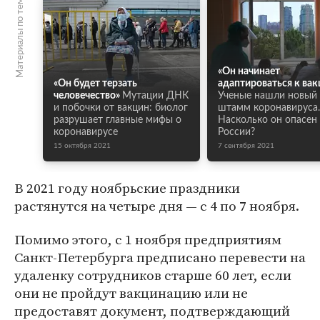
Материалы по теме
«Он начинает
«Он будет терзать
адаптироваться к ва
человечество»
Мутации ДНК
Ученые нашли новый
и побочки от вакцин: биолог
штамм коронавируса.
разрушает главные мифы о
Насколько он опасен
коронавирусе
России?
15 октября 2021
7 сентября 2021
В 2021 году ноябрьские праздники
растянутся на четыре дня — с 4 по 7 ноября.
Помимо этого, с 1 ноября предприятиям
Санкт-Петербурга предписано перевести на
удаленку сотрудников старше 60 лет, если
они не пройдут вакцинацию или не
предоставят документ, подтверждающий