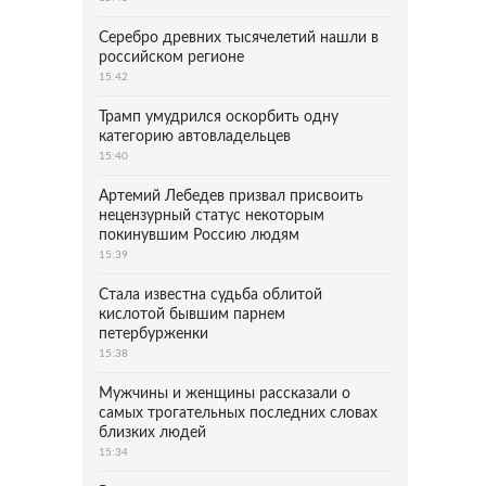
Серебро древних тысячелетий нашли в
российском регионе
15:42
Трамп умудрился оскорбить одну
категорию автовладельцев
15:40
Артемий Лебедев призвал присвоить
нецензурный статус некоторым
покинувшим Россию людям
15:39
Стала известна судьба облитой
кислотой бывшим парнем
петербурженки
15:38
Мужчины и женщины рассказали о
самых трогательных последних словах
близких людей
15:34