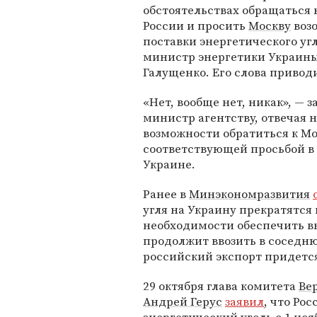
обстоятельствах обращаться 
России и просить
Москву
воз
поставки энергетического угл
министр энергетики Украин
Галущенко. Его слова привод
«Нет, вообще нет, никак», — з
министр агентству, отвечая н
возможности обратиться к Мо
соответствующей просьбой в 
Украине.
Ранее в
Минэкономразвития
угля на Украину прекратятся 
необходимости обеспечить в
продолжит ввозить в соседню
российский экспорт придется
29 октября глава комитета
Ве
Андрей Герус
заявил
, что Ро