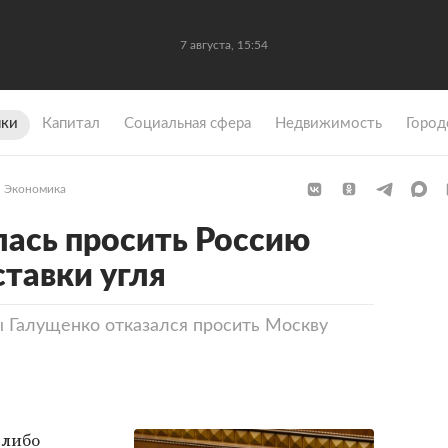
7 августа, 15:54
ки
Капитал
Социальная сфера
Недвижимость
Город
Экономика
лась просить Россию
ставки угля
 Галущенко отказался просить Москву
-либо