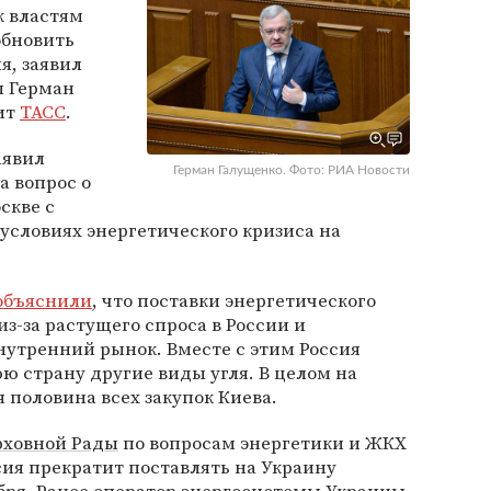
к властям
обновить
я, заявил
ы Герман
ит
ТАСС
.
аявил
Герман Галущенко. Фото: РИА Новости
а вопрос о
скве с
условиях энергетического кризиса на
объяснили
, что поставки энергетического
из-за растущего спроса в России и
нутренний рынок. Вместе с этим Россия
ю страну другие виды угля. В целом на
 половина всех закупок Киева.
рховной Рады
по вопросам энергетики и ЖКХ
ссия прекратит поставлять на Украину