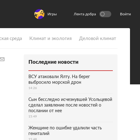
Игры
Лента добра
Войти
ская среда
Климат и экология
Деловой климат
Последние новости
ВСУ атаковали Ялту. На берег
выбросило морской дрон
14:26
Сын бесследно исчезнувшей Усольцевой
сделал заявление после новостей о
послании от нее
15:49
Женщине по ошибке удалили часть
гениталий
15:48